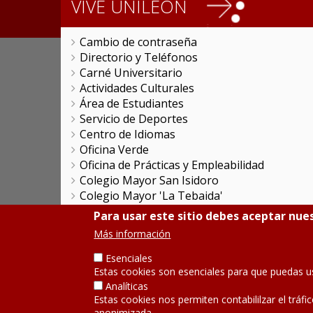
VIVE UNILEON
Cambio de contraseña
Directorio y Teléfonos
Carné Universitario
Actividades Culturales
Área de Estudiantes
Servicio de Deportes
Centro de Idiomas
Oficina Verde
Oficina de Prácticas y Empleabilidad
Colegio Mayor San Isidoro
Colegio Mayor 'La Tebaida'
Servicios Universitarios Generales
Para usar este sitio debes aceptar nues
Promociones Comerciales
Más información
Objetivos de Desarrollo Sostenible
Servicio de Publicaciones
Esenciales
Estas cookies son esenciales para que puedas u
Analíticas
SÍGUENOS
Estas cookies nos permiten contabililzar el tráfi
anonimizada.