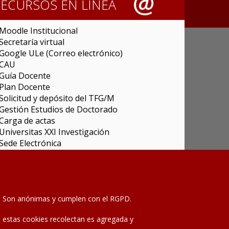
RECURSOS EN LÍNEA
Moodle Institucional
Secretaría virtual
Google ULe (Correo electrónico)
CAU
Guía Docente
Plan Docente
Solicitud y depósito del TFG/M
Gestión Estudios de Doctorado
Carga de actas
Universitas XXI Investigación
Sede Electrónica
Tramitador unileon
Perfil del Contratante
Portal del Empleado
Servicio de Informática y Comunicaciones
as. Son anónimas y cumplen con el RGPD.
Aviso legal
-
Política de privacidad
Mapa de la web
que estas cookies recolectan es agregada y
2020 © Universidad de León