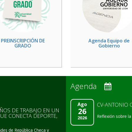
PREINSCRIPCIÓN DE
Agenda Equipo de
GRADO
Gobierno
Agenda
Ago
CV-ANTONIO 
26
AÑOS DE TRABAJO EN UN
UE CONECTA DEPORTE,
Reflexión sobre l
2026
dades de República Checa y