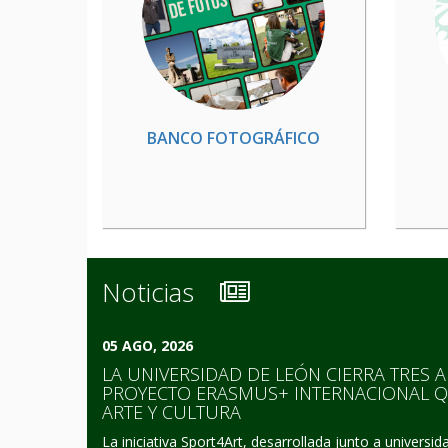
BANCO FOTOGRÁFICO
Noticias
05 AGO, 2026
LA UNIVERSIDAD DE LEÓN CIERRA TRES 
PROYECTO ERASMUS+ INTERNACIONAL Q
ARTE Y CULTURA
La iniciativa Sport4Art, desarrollada junto a universi