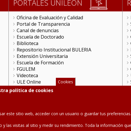
PORTALES UNILEON
Oficina de Evaluación y Calidad
Portal de Transparencia
Canal de denuncias
Escuela de Doctorado
Biblioteca
Repositorio Institucional BULERIA
Extensión Universitaria
Escuela de Formación
FGULEM
Videoteca
ULE Online
Cookies
Gestión Remota
tra política de cookies
HRS4R en la ULE
Portal Científico
Unidad de Cultura Científica
sar este sitio web, acceder con un usuario o guardar tus preferenci
Teléfono: 987 291 000
co y las visitas al sitio y medir su rendimiento. Toda la información 
Contacto