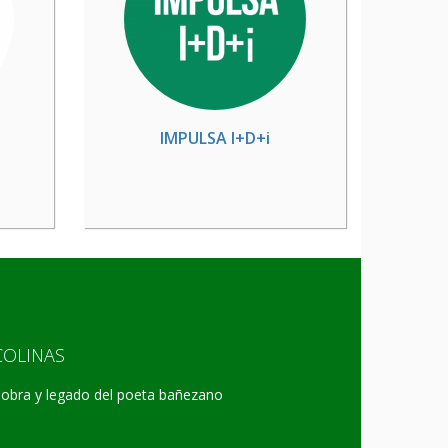
IMPULSA I+D+i
COLINAS
a obra y legado del poeta bañezano