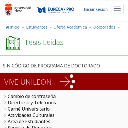
Pasar
Menú
al
Toggl
Iniciar sesión
de
contenido
navig
principal
cuenta
Inicio
Estudiantes
Oferta Académica
Doctorados
de
Tesis Leídas
usuario
SIN CÓDIGO DE PROGRAMA DE DOCTORADO
VIVE UNILEON
Cambio de contraseña
Directorio y Teléfonos
Carné Universitario
Actividades Culturales
Área de Estudiantes
Servicio de Deportes