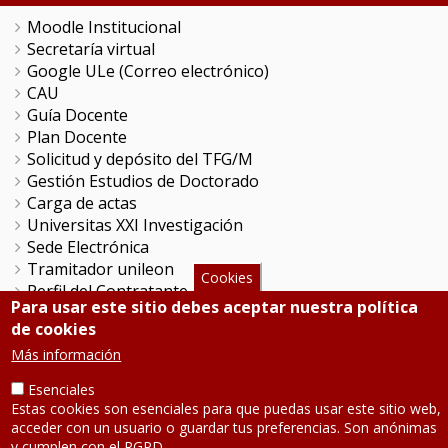
Moodle Institucional
Secretaría virtual
Google ULe (Correo electrónico)
CAU
Guía Docente
Plan Docente
Solicitud y depósito del TFG/M
Gestión Estudios de Doctorado
Carga de actas
Universitas XXI Investigación
Sede Electrónica
Tramitador unileon
Cookies
Perfil del Contratante
Para usar este sitio debes aceptar nuestra política
Portal del Empleado
de cookies
Servicio de Informática y Comunicaciones
Más información
Esenciales
SÍGUENOS
Estas cookies son esenciales para que puedas usar este sitio web,
acceder con un usuario o guardar tus preferencias. Son anónimas
Teléfono: 987 291 000
y cumplen con el RGPD.