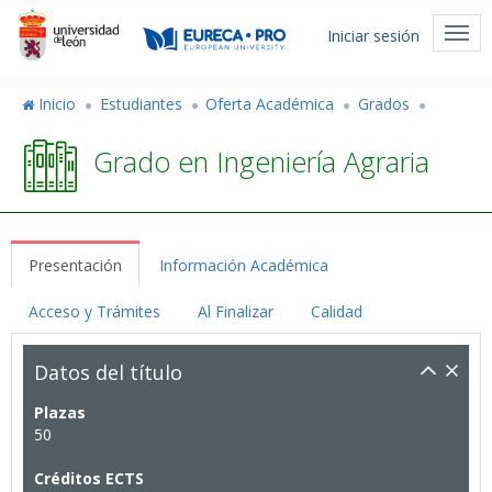
Pasar
Menú
al
Togg
Iniciar sesión
de
contenido
navi
principal
cuenta
Inicio
Estudiantes
Oferta Académica
Grados
de
Grado en Ingeniería Agraria
usuario
Presentación
Información Académica
Acceso y Trámites
Al Finalizar
Calidad
Datos del título
Plazas
50
Créditos ECTS