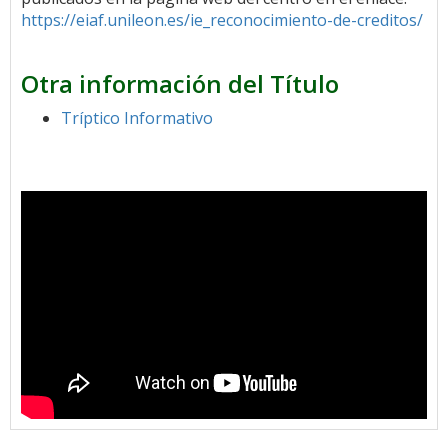
https://eiaf.unileon.es/ie_reconocimiento-de-creditos/
Otra información del Título
Tríptico Informativo