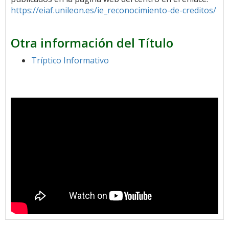
https://eiaf.unileon.es/ie_reconocimiento-de-creditos/
Otra información del Título
Tríptico Informativo