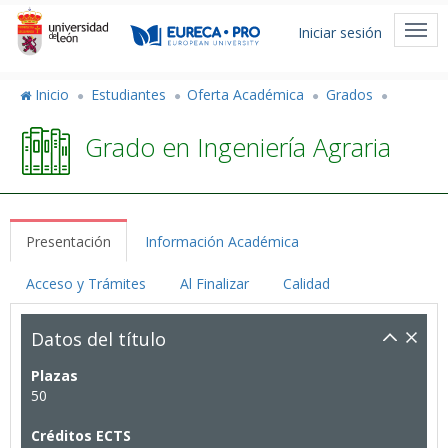
Pasar
Menú
al
Togg
Iniciar sesión
de
contenido
navi
principal
cuenta
Inicio
Estudiantes
Oferta Académica
Grados
de
Grado en Ingeniería Agraria
usuario
Presentación
Información Académica
Acceso y Trámites
Al Finalizar
Calidad
Datos del título
Plazas
50
Créditos ECTS