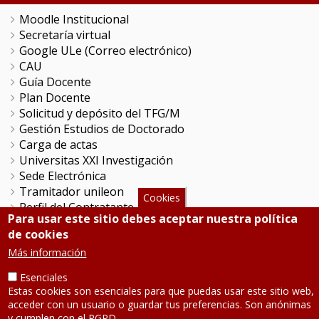
Moodle Institucional
Secretaría virtual
Google ULe (Correo electrónico)
CAU
Guía Docente
Plan Docente
Solicitud y depósito del TFG/M
Gestión Estudios de Doctorado
Carga de actas
Universitas XXI Investigación
Sede Electrónica
Tramitador unileon
Cookies
Perfil del Contratante
Para usar este sitio debes aceptar nuestra política
Portal del Empleado
de cookies
Servicio de Informática y Comunicaciones
Más información
Esenciales
SÍGUENOS
Estas cookies son esenciales para que puedas usar este sitio web,
acceder con un usuario o guardar tus preferencias. Son anónimas
Teléfono: 987 291 000
y cumplen con el RGPD.