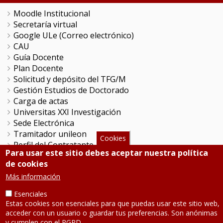
Moodle Institucional
Secretaría virtual
Google ULe (Correo electrónico)
CAU
Guía Docente
Plan Docente
Solicitud y depósito del TFG/M
Gestión Estudios de Doctorado
Carga de actas
Universitas XXI Investigación
Sede Electrónica
Tramitador unileon
Cookies
Perfil del Contratante
Para usar este sitio debes aceptar nuestra política
Portal del Empleado
de cookies
Servicio de Informática y Comunicaciones
Más información
Esenciales
SÍGUENOS
Estas cookies son esenciales para que puedas usar este sitio web,
acceder con un usuario o guardar tus preferencias. Son anónimas
Teléfono: 987 291 000
y cumplen con el RGPD.