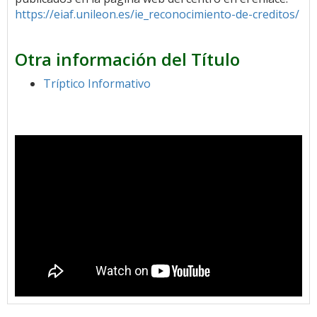
https://eiaf.unileon.es/ie_reconocimiento-de-creditos/
Otra información del Título
Tríptico Informativo