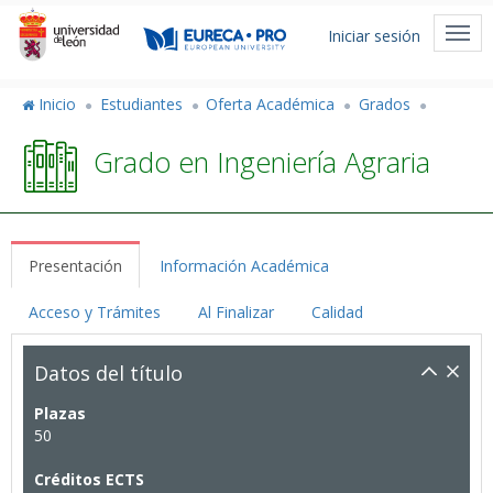
Pasar
Menú
al
Togg
Iniciar sesión
de
contenido
navi
principal
cuenta
Inicio
Estudiantes
Oferta Académica
Grados
de
Grado en Ingeniería Agraria
usuario
Presentación
Información Académica
Acceso y Trámites
Al Finalizar
Calidad
Datos del título
Plazas
50
Créditos ECTS