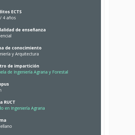
ditos ECTS
/ 4 años
alidad de enseñanza
encial
a de conocimiento
niería y Arquitectura
tro de impartición
ela de Ingeniería Agraria y Forestal
mpus
n
ha RUCT
o en Ingeniería Agraria
oma
ellano