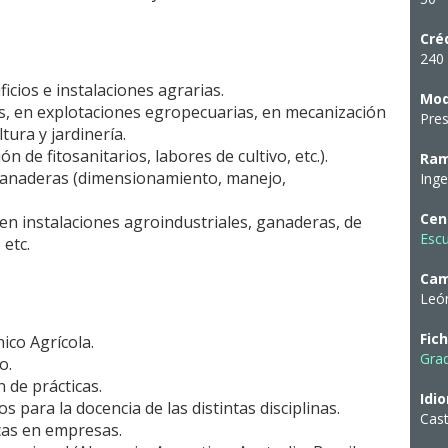
Cré
240 
ficios e instalaciones agrarias.
Mod
s, en explotaciones egropecuarias, en mecanización
Pres
tura y jardinería.
ón de fitosanitarios, labores de cultivo, etc.).
Ram
 ganaderas (dimensionamiento, manejo,
Inge
Cen
en instalaciones agroindustriales, ganaderas, de
Escu
etc.
Ca
Leó
Fic
ico Agrícola.
Grad
o.
n de prácticas.
Idi
para la docencia de las distintas disciplinas.
Cast
cas en empresas.