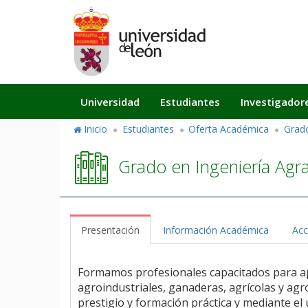
Pasar
al
contenido
principal
Navegación
Universidad
Estudiantes
Investigador
principal
Inicio
Estudiantes
Oferta Académica
Grad
Grado en Ingeniería Agra
Presentación
Información Académica
Acc
Formamos profesionales capacitados para apli
agroindustriales, ganaderas, agrícolas y ag
prestigio y formación práctica y mediante el u