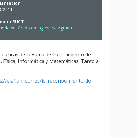
lantación
0/2011
oria RUCT
ria del Grado en Ingeniería Agraria
s básicas de la Rama de Conocimiento de
, Física, Informática y Matemáticas. Tanto a
s://eiaf.unileon.es/ie_reconocimiento-de-