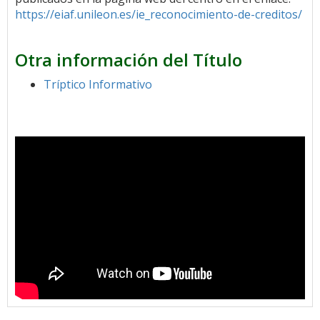
https://eiaf.unileon.es/ie_reconocimiento-de-creditos/
Otra información del Título
Tríptico Informativo