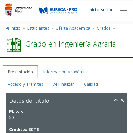
Pasar
Menú
al
Togg
Iniciar sesión
de
contenido
navi
principal
cuenta
Inicio
Estudiantes
Oferta Académica
Grados
de
Grado en Ingeniería Agraria
usuario
Presentación
Información Académica
Acceso y Trámites
Al Finalizar
Calidad
Datos del título
Plazas
50
Créditos ECTS