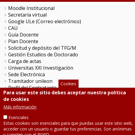
Moodle Institucional
Secretaría virtual
Google ULe (Correo electrónico)
CAU
Guía Docente
Plan Docente
Solicitud y depósito del TFG/M
Gestión Estudios de Doctorado
Carga de actas
Universitas XXI Investigación
Sede Electrónica
Tramitador unileon
Cookies
Perfil del Contratante
Para usar este sitio debes aceptar nuestra política
Portal del Empleado
de cookies
Servicio de Informática y Comunicaciones
Más información
Esenciales
SÍGUENOS
Estas cookies son esenciales para que puedas usar este sitio web,
acceder con un usuario o guardar tus preferencias. Son anónimas
Teléfono: 987 291 000
y cumplen con el RGPD.