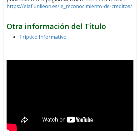
https://eiaf.unileon.es/ie_reconocimiento-de-creditos/
Otra información del Título
Tríptico Informativo