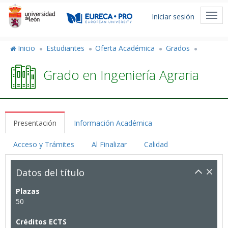
Pasar
Menú
al
Togg
Iniciar sesión
de
contenido
navi
principal
cuenta
Inicio
Estudiantes
Oferta Académica
Grados
de
Grado en Ingeniería Agraria
usuario
Presentación
Información Académica
Acceso y Trámites
Al Finalizar
Calidad
Datos del título
Plazas
50
Créditos ECTS