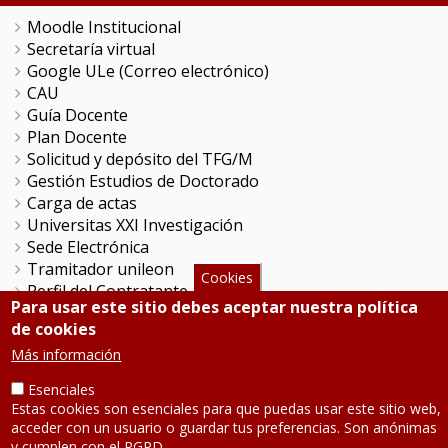
Moodle Institucional
Secretaría virtual
Google ULe (Correo electrónico)
CAU
Guía Docente
Plan Docente
Solicitud y depósito del TFG/M
Gestión Estudios de Doctorado
Carga de actas
Universitas XXI Investigación
Sede Electrónica
Tramitador unileon
Cookies
Perfil del Contratante
Para usar este sitio debes aceptar nuestra política
Portal del Empleado
de cookies
Servicio de Informática y Comunicaciones
Más información
Esenciales
SÍGUENOS
Estas cookies son esenciales para que puedas usar este sitio web,
acceder con un usuario o guardar tus preferencias. Son anónimas
Teléfono: 987 291 000
y cumplen con el RGPD.