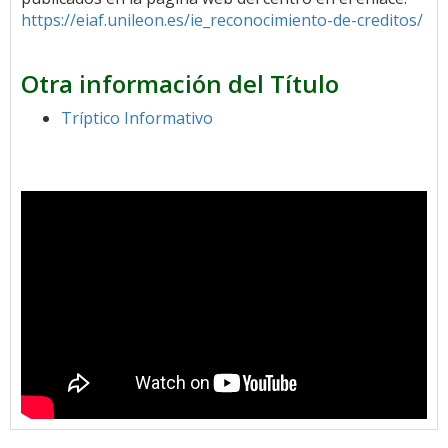
https://eiaf.unileon.es/ie_reconocimiento-de-creditos/
Otra información del Título
Tríptico Informativo