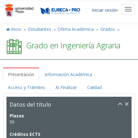
Pasar
Menú
al
Togg
Iniciar sesión
de
contenido
navi
principal
cuenta
Inicio
Estudiantes
Oferta Académica
Grados
de
Grado en Ingeniería Agraria
usuario
Presentación
Información Académica
Acceso y Trámites
Al Finalizar
Calidad
Datos del título
Plazas
50
Créditos ECTS