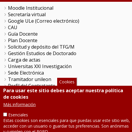
Moodle Institucional
Secretaría virtual
Google ULe (Correo electrónico)
CAU
Guía Docente
Plan Docente
Solicitud y depósito del TFG/M
Gestión Estudios de Doctorado
Carga de actas
Universitas XXI Investigación
Sede Electrónica
Tramitador unileon
Cookies
Perfil del Contratante
Para usar este sitio debes aceptar nuestra política
Portal del Empleado
de cookies
Servicio de Informática y Comunicaciones
Más información
Esenciales
SÍGUENOS
Estas cookies son esenciales para que puedas usar este sitio web,
acceder con un usuario o guardar tus preferencias. Son anónimas
Teléfono: 987 291 000
y cumplen con el RGPD.