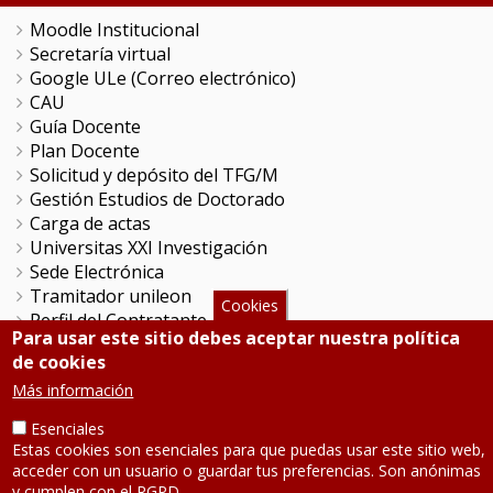
Moodle Institucional
Secretaría virtual
Google ULe (Correo electrónico)
CAU
Guía Docente
Plan Docente
Solicitud y depósito del TFG/M
Gestión Estudios de Doctorado
Carga de actas
Universitas XXI Investigación
Sede Electrónica
Tramitador unileon
Cookies
Perfil del Contratante
Para usar este sitio debes aceptar nuestra política
Portal del Empleado
de cookies
Servicio de Informática y Comunicaciones
Más información
Esenciales
SÍGUENOS
Estas cookies son esenciales para que puedas usar este sitio web,
acceder con un usuario o guardar tus preferencias. Son anónimas
Teléfono: 987 291 000
y cumplen con el RGPD.