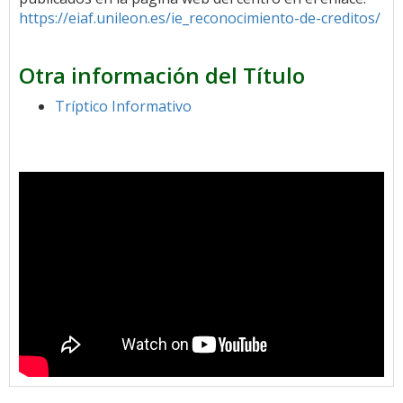
https://eiaf.unileon.es/ie_reconocimiento-de-creditos/
Otra información del Título
Tríptico Informativo