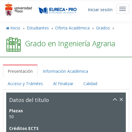
Pasar
Menú
al
Togg
Iniciar sesión
de
contenido
navi
principal
cuenta
Inicio
Estudiantes
Oferta Académica
Grados
de
Grado en Ingeniería Agraria
usuario
Presentación
Información Académica
Acceso y Trámites
Al Finalizar
Calidad
Datos del título
Plazas
50
Créditos ECTS