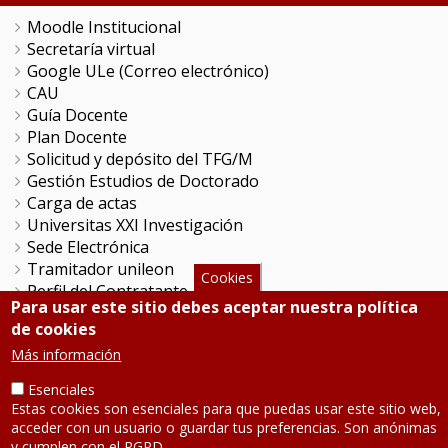
Moodle Institucional
Secretaría virtual
Google ULe (Correo electrónico)
CAU
Guía Docente
Plan Docente
Solicitud y depósito del TFG/M
Gestión Estudios de Doctorado
Carga de actas
Universitas XXI Investigación
Sede Electrónica
Tramitador unileon
Cookies
Perfil del Contratante
Para usar este sitio debes aceptar nuestra política
Portal del Empleado
de cookies
Servicio de Informática y Comunicaciones
Más información
Esenciales
SÍGUENOS
Estas cookies son esenciales para que puedas usar este sitio web,
acceder con un usuario o guardar tus preferencias. Son anónimas
Teléfono: 987 291 000
y cumplen con el RGPD.