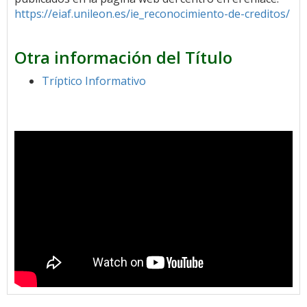
https://eiaf.unileon.es/ie_reconocimiento-de-creditos/
Otra información del Título
Tríptico Informativo