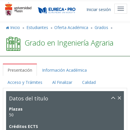
Pasar
Menú
al
Togg
Iniciar sesión
de
contenido
navi
principal
cuenta
Inicio
Estudiantes
Oferta Académica
Grados
de
Grado en Ingeniería Agraria
usuario
Presentación
Información Académica
Acceso y Trámites
Al Finalizar
Calidad
Datos del título
Plazas
50
Créditos ECTS