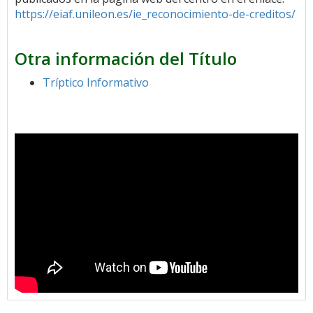
https://eiaf.unileon.es/ie_reconocimiento-de-creditos/
Otra información del Título
Tríptico Informativo