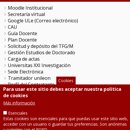
Moodle Institucional
Secretaría virtual
Google ULe (Correo electrónico)
CAU
Guía Docente
Plan Docente
Solicitud y depósito del TFG/M
Gestión Estudios de Doctorado
Carga de actas
Universitas XXI Investigación
Sede Electrónica
Tramitador unileon
Cookies
Perfil del Contratante
Para usar este sitio debes aceptar nuestra política
Portal del Empleado
de cookies
Servicio de Informática y Comunicaciones
Más información
Esenciales
SÍGUENOS
Estas cookies son esenciales para que puedas usar este sitio web,
acceder con un usuario o guardar tus preferencias. Son anónimas
Teléfono: 987 291 000
y cumplen con el RGPD.