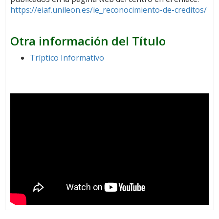
https://eiaf.unileon.es/ie_reconocimiento-de-creditos/
Otra información del Título
Tríptico Informativo