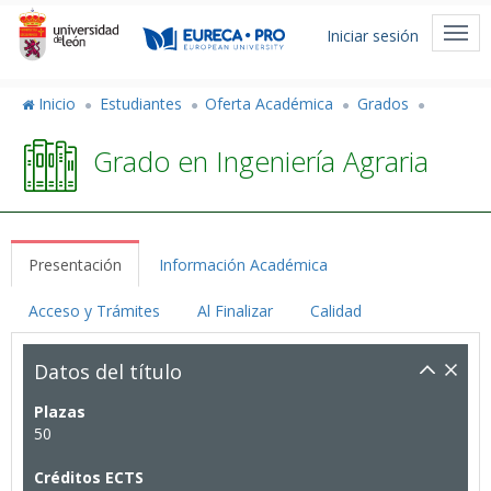
Pasar
Menú
al
Togg
Iniciar sesión
de
contenido
navi
principal
cuenta
Inicio
Estudiantes
Oferta Académica
Grados
de
Grado en Ingeniería Agraria
usuario
Presentación
Información Académica
Acceso y Trámites
Al Finalizar
Calidad
Datos del título
Plazas
50
Créditos ECTS