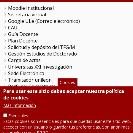
Moodle Institucional
Secretaría virtual
Google ULe (Correo electrónico)
CAU
Guía Docente
Plan Docente
Solicitud y depósito del TFG/M
Gestión Estudios de Doctorado
Carga de actas
Universitas XXI Investigación
Sede Electrónica
Tramitador unileon
Cookies
Perfil del Contratante
Para usar este sitio debes aceptar nuestra política
Portal del Empleado
de cookies
Servicio de Informática y Comunicaciones
Más información
Esenciales
SÍGUENOS
Estas cookies son esenciales para que puedas usar este sitio web,
acceder con un usuario o guardar tus preferencias. Son anónimas
Teléfono: 987 291 000
y cumplen con el RGPD.