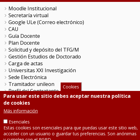
Moodle Institucional
Secretaría virtual
Google ULe (Correo electrónico)
CAU
Guía Docente
Plan Docente
Solicitud y depósito del TFG/M
Gestión Estudios de Doctorado
Carga de actas
Universitas XXI Investigación
Sede Electrónica
Tramitador unileon
Cookies
Perfil del Contratante
Para usar este sitio debes aceptar nuestra política
Portal del Empleado
de cookies
Servicio de Informática y Comunicaciones
Más información
Esenciales
SÍGUENOS
Estas cookies son esenciales para que puedas usar este sitio web,
acceder con un usuario o guardar tus preferencias. Son anónimas
Teléfono: 987 291 000
y cumplen con el RGPD.