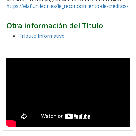
https://eiaf.unileon.es/ie_reconocimiento-de-creditos/
Otra información del Título
Tríptico Informativo