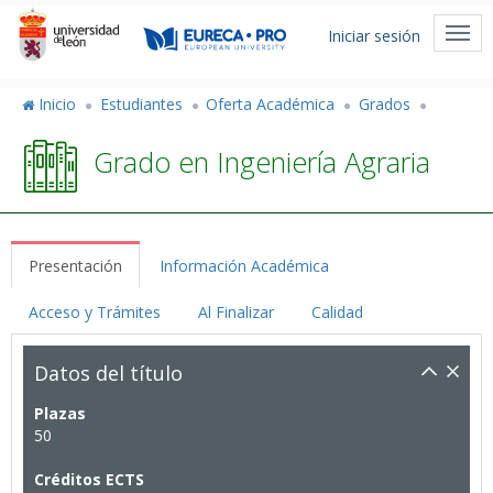
Pasar
Menú
al
Togg
Iniciar sesión
de
contenido
navi
principal
cuenta
Inicio
Estudiantes
Oferta Académica
Grados
de
Grado en Ingeniería Agraria
usuario
Presentación
Información Académica
Acceso y Trámites
Al Finalizar
Calidad
Datos del título
Plazas
50
Créditos ECTS