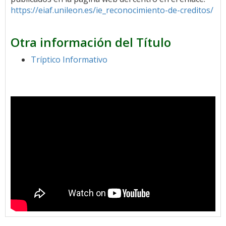
https://eiaf.unileon.es/ie_reconocimiento-de-creditos/
Otra información del Título
Tríptico Informativo