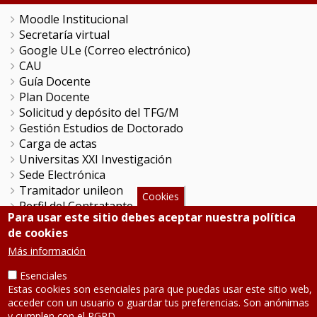
Moodle Institucional
Secretaría virtual
Google ULe (Correo electrónico)
CAU
Guía Docente
Plan Docente
Solicitud y depósito del TFG/M
Gestión Estudios de Doctorado
Carga de actas
Universitas XXI Investigación
Sede Electrónica
Tramitador unileon
Cookies
Perfil del Contratante
Para usar este sitio debes aceptar nuestra política
Portal del Empleado
de cookies
Servicio de Informática y Comunicaciones
Más información
Esenciales
SÍGUENOS
Estas cookies son esenciales para que puedas usar este sitio web,
acceder con un usuario o guardar tus preferencias. Son anónimas
Teléfono: 987 291 000
y cumplen con el RGPD.