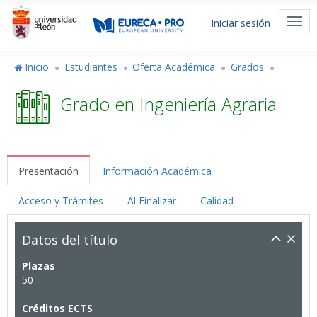
Pasar
Menú
al
Togg
Iniciar sesión
de
contenido
navi
principal
cuenta
Inicio
Estudiantes
Oferta Académica
Grados
de
Grado en Ingeniería Agraria
usuario
Presentación
Información Académica
Acceso y Trámites
Al Finalizar
Calidad
Datos del título
Plazas
50
Créditos ECTS