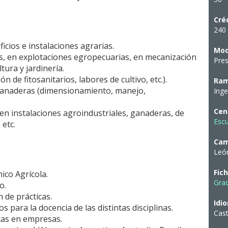
Cré
240 
ficios e instalaciones agrarias.
Mod
s, en explotaciones egropecuarias, en mecanización
Pres
tura y jardinería.
ón de fitosanitarios, labores de cultivo, etc.).
Ram
 ganaderas (dimensionamiento, manejo,
Inge
Cen
en instalaciones agroindustriales, ganaderas, de
Escu
etc.
Ca
Leó
Fic
ico Agrícola.
Grad
o.
n de prácticas.
Idi
para la docencia de las distintas disciplinas.
Cast
cas en empresas.