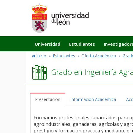
Pasar
al
contenido
principal
Navegación
Universidad
Estudiantes
Investigador
principal
Inicio
Estudiantes
Oferta Académica
Grad
Grado en Ingeniería Agra
Presentación
Información Académica
Acc
Formamos profesionales capacitados para apli
agroindustriales, ganaderas, agrícolas y ag
prestigio y formación práctica y mediante el u