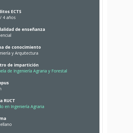
ditos ECTS
/ 4 años
alidad de enseñanza
encial
a de conocimiento
niería y Arquitectura
tro de impartición
ela de Ingeniería Agraria y Forestal
mpus
n
ha RUCT
o en Ingeniería Agraria
oma
ellano