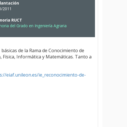
lantación
0/2011
oria RUCT
ria del Grado en Ingeniería Agraria
s básicas de la Rama de Conocimiento de
, Física, Informática y Matemáticas. Tanto a
s://eiaf.unileon.es/ie_reconocimiento-de-