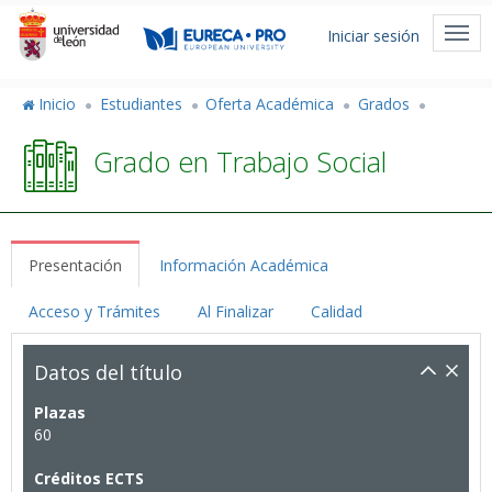
Pasar
Menú
al
Togg
Iniciar sesión
de
contenido
navi
principal
cuenta
Inicio
Estudiantes
Oferta Académica
Grados
de
Grado en Trabajo Social
usuario
Presentación
Información Académica
Acceso y Trámites
Al Finalizar
Calidad
Datos del título
Plazas
60
Créditos ECTS