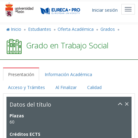
Pasar
Menú
al
Togg
Iniciar sesión
de
contenido
navi
principal
cuenta
Inicio
Estudiantes
Oferta Académica
Grados
de
Grado en Trabajo Social
usuario
Presentación
Información Académica
Acceso y Trámites
Al Finalizar
Calidad
Datos del título
Plazas
60
Créditos ECTS