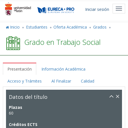
Pasar
Menú
al
Togg
Iniciar sesión
de
contenido
navi
principal
cuenta
Inicio
Estudiantes
Oferta Académica
Grados
de
Grado en Trabajo Social
usuario
Presentación
Información Académica
Acceso y Trámites
Al Finalizar
Calidad
Datos del título
Plazas
60
Créditos ECTS