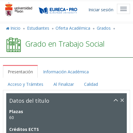
Pasar
Menú
al
Togg
Iniciar sesión
de
contenido
navi
principal
cuenta
Inicio
Estudiantes
Oferta Académica
Grados
de
Grado en Trabajo Social
usuario
Presentación
Información Académica
Acceso y Trámites
Al Finalizar
Calidad
Datos del título
Plazas
60
Créditos ECTS