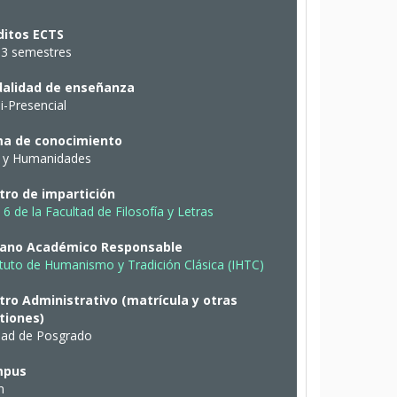
ditos ECTS
 3 semestres
alidad de enseñanza
-Presencial
a de conocimiento
e y Humanidades
tro de impartición
 6 de la Facultad de Filosofía y Letras
ano Académico Responsable
ituto de Humanismo y Tradición Clásica (IHTC)
tro Administrativo (matrícula y otras
tiones)
dad de Posgrado
mpus
n