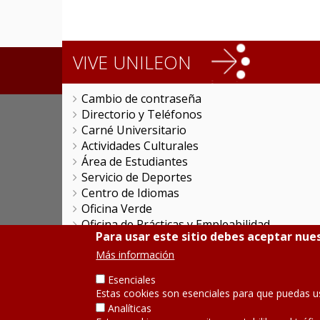
VIVE UNILEON
Cambio de contraseña
Directorio y Teléfonos
Carné Universitario
Actividades Culturales
Área de Estudiantes
Servicio de Deportes
Centro de Idiomas
Oficina Verde
Oficina de Prácticas y Empleabilidad
Para usar este sitio debes aceptar nues
Colegio Mayor San Isidoro
Colegio Mayor 'La Tebaida'
Más información
Servicios Universitarios Generales
Esenciales
Promociones Comerciales
Estas cookies son esenciales para que puedas u
Objetivos de Desarrollo Sostenible
Analíticas
Servicio de Publicaciones