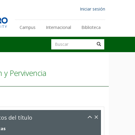
Menú
Iniciar sesión
de
Enlaces
cuenta
Campus
Internacional
Biblioteca
secundarios
de
Buscar
Buscar
usuario
Buscar
 y Pervivencia
os del título
zas