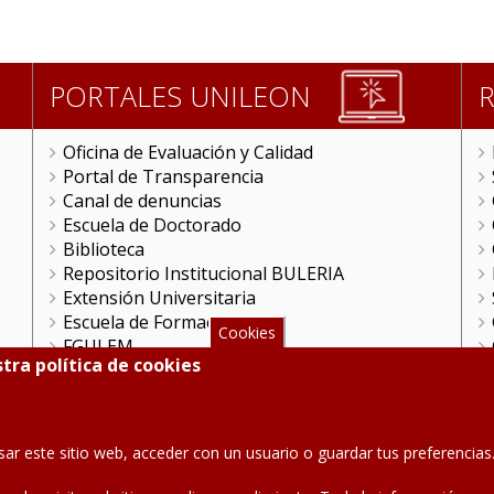
PORTALES UNILEON
Oficina de Evaluación y Calidad
Portal de Transparencia
Canal de denuncias
Escuela de Doctorado
Biblioteca
Repositorio Institucional BULERIA
Extensión Universitaria
Escuela de Formación
Cookies
FGULEM
tra política de cookies
Videoteca
ULE Online
Gestión Remota
HRS4R en la ULE
sar este sitio web, acceder con un usuario o guardar tus preferenci
Portal Científico
Unidad de Cultura Científica