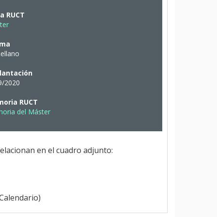
ha RUCT
ter
oma
ellano
lantación
9/2020
oria RUCT
oria del Máster
elacionan en el cuadro adjunto:
 Calendario)