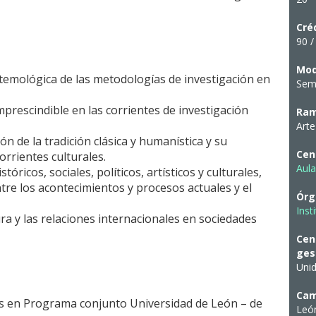
Cré
90 /
Mod
temológica de las metodologías de investigación en
Semi
imprescindible en las corrientes de investigación
Ram
Art
ión de la tradición clásica y humanística y su
Cen
orrientes culturales.
Aula
óricos, sociales, políticos, artísticos y culturales,
ntre los acontecimientos y procesos actuales y el
Órg
Inst
tura y las relaciones internacionales en sociedades
Cen
ges
Uni
Ca
ios en Programa conjunto Universidad de León – de
Leó