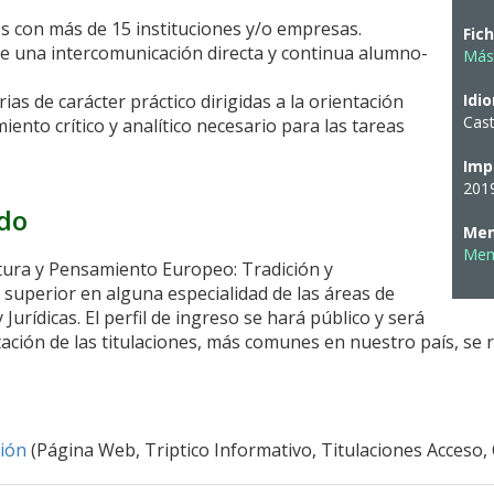
es con más de 15 instituciones y/o empresas.
Fic
 una intercomunicación directa y continua alumno-
Más
s de carácter práctico dirigidas a la orientación
Idi
Cast
ento crítico y analítico necesario para las tareas
Imp
201
ado
Mem
Mem
ltura y Pensamiento Europeo: Tradición y
n superior en alguna especialidad de las áreas de
Jurídicas. El perfil de ingreso se hará público y será
ación de las titulaciones, más comunes en nuestro país, se r
ción
(Página Web, Triptico Informativo, Titulaciones Acceso,