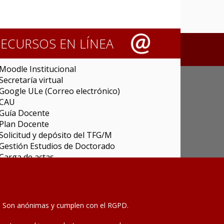
RECURSOS EN LÍNEA
Moodle Institucional
Secretaría virtual
Google ULe (Correo electrónico)
CAU
Guía Docente
Plan Docente
Solicitud y depósito del TFG/M
Gestión Estudios de Doctorado
Carga de actas
Universitas XXI Investigación
Sede Electrónica
Tramitador unileon
Perfil del Contratante
as. Son anónimas y cumplen con el RGPD.
Portal del Empleado
Servicio de Informática y Comunicaciones