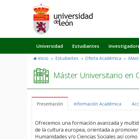
Pasar
al
contenido
principal
Navegación
Universidad
Estudiantes
Investigador
principal
Inicio
Estudiantes
Oferta Académica
Mást
Máster Universitario en 
Presentación
Información Académica
Acc
Ofrecemos una formación avanzada y multidis
de la cultura europea, orientada a promover 
Humanidades y/o Ciencias Sociales así como a