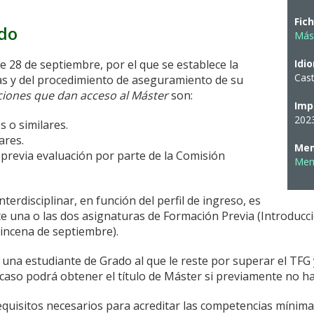
Fic
ado
Más
e 28 de septiembre, por el que se establece la
Idi
Cast
as y del procedimiento de aseguramiento de su
aciones que dan acceso al Máster
son:
Imp
202
 o similares.
ares.
Mem
, previa evaluación por parte de la Comisión
Mem
terdisciplinar, en función del perfil de ingreso, es
 una o las dos asignaturas de Formación Previa (Introducció
incena de septiembre).
o una estudiante de Grado al que le reste por superar el TF
 caso podrá obtener el título de Máster si previamente no ha
requisitos necesarios para acreditar las competencias mínimas