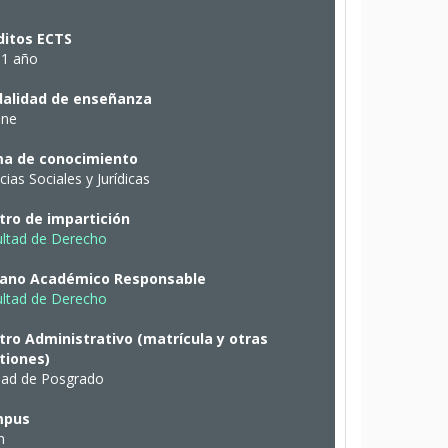
ditos ECTS
 1 año
alidad de enseñanza
ine
a de conocimiento
cias Sociales y Jurídicas
tro de impartición
ultad de Derecho
ano Académico Responsable
ultad de Derecho
tro Administrativo (matrícula y otras
tiones)
dad de Posgrado
mpus
n