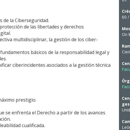
Cré
60 /
s de la Ciberseguridad.
protección de las libertades y derechos
Mod
ital.
On l
tiva multidisciplinar, la gestión de los ciber-
Ram
y fundamentos básicos de la responsabilidad legal y
Cien
les.
Cen
ificar ciberincidentes asociados a la gestión técnica
Fac
Órg
Fac
Cen
máximo prestigio.
ges
Uni
e se enfrenta el Derecho a partir de los avances
ación.
Ca
eabilidad cualificada.
Leó