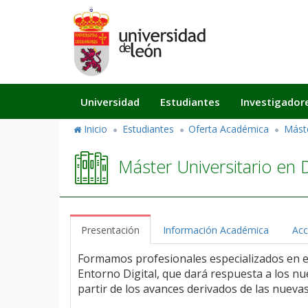
Pasar
al
contenido
principal
Navegación
Universidad
Estudiantes
Investigador
principal
Inicio
Estudiantes
Oferta Académica
Mást
Máster Universitario en D
Presentación
Información Académica
Acc
Formamos profesionales especializados en el
Entorno Digital, que dará respuesta a los nu
partir de los avances derivados de las nueva