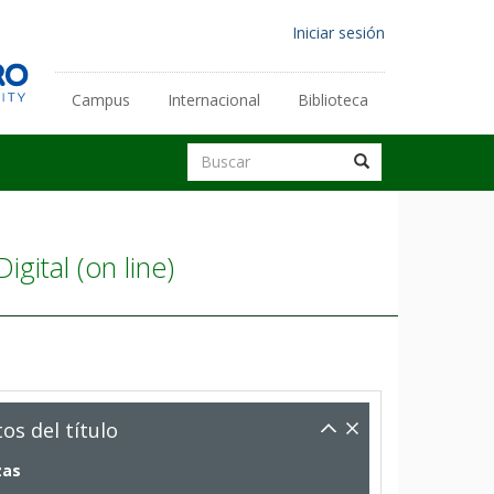
Menú
Iniciar sesión
de
Enlaces
cuenta
Campus
Internacional
Biblioteca
secundarios
de
Buscar
Buscar
usuario
Buscar
gital (on line)
os del título
zas