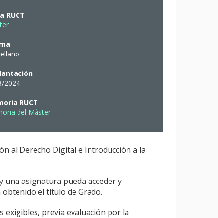
ha RUCT
ter
oma
ellano
lantación
3/2024
oria RUCT
oria del Máster
n al Derecho Digital e Introducción a la
G y una asignatura pueda acceder y
 obtenido el título de Grado.
 exigibles, previa evaluación por la