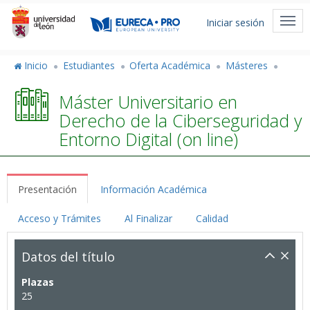
Pasar
Menú
al
Togg
Iniciar sesión
de
contenido
navi
principal
cuenta
Inicio
Estudiantes
Oferta Académica
Másteres
de
Máster Universitario en
usuario
Derecho de la Ciberseguridad y
Entorno Digital (on line)
Presentación
Información Académica
Acceso y Trámites
Al Finalizar
Calidad
Datos del título
Plazas
25