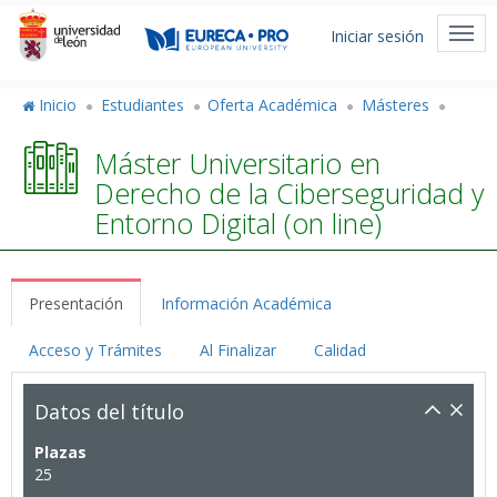
Pasar
Menú
al
Togg
Iniciar sesión
de
contenido
navi
principal
cuenta
Inicio
Estudiantes
Oferta Académica
Másteres
de
Máster Universitario en
usuario
Derecho de la Ciberseguridad y
Entorno Digital (on line)
Presentación
Información Académica
Acceso y Trámites
Al Finalizar
Calidad
Datos del título
Plazas
25