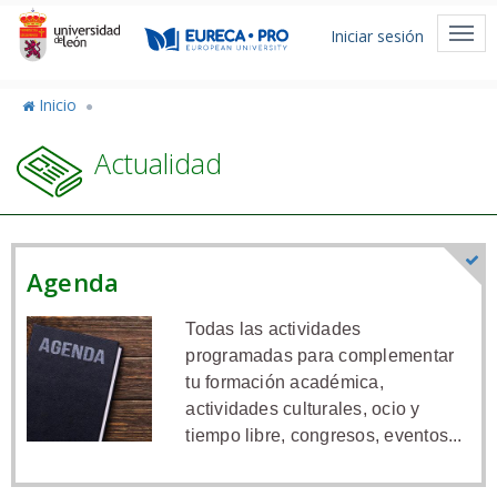
Pasar
Menú
al
Togg
Iniciar sesión
de
contenido
navi
principal
cuenta
Inicio
de
Actualidad
usuario
Agenda
Todas las actividades
programadas para complementar
tu formación académica,
actividades culturales, ocio y
tiempo libre, congresos, eventos...