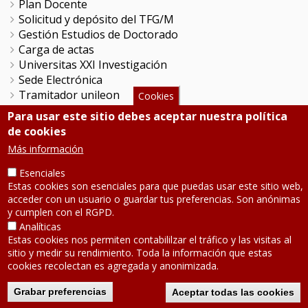
Plan Docente
Solicitud y depósito del TFG/M
Gestión Estudios de Doctorado
Carga de actas
Universitas XXI Investigación
Sede Electrónica
Tramitador unileon
Cookies
Perfil del Contratante
Para usar este sitio debes aceptar nuestra política
Portal del Empleado
de cookies
Servicio de Informática y Comunicaciones
Más información
Esenciales
SÍGUENOS
Estas cookies son esenciales para que puedas usar este sitio web,
acceder con un usuario o guardar tus preferencias. Son anónimas
y cumplen con el RGPD.
Teléfono: 987 291 000
Contacto
Analíticas
Estas cookies nos permiten contabililzar el tráfico y las visitas al
Aviso legal
-
Política de privacidad
sitio y medir su rendimiento. Toda la información que estas
Mapa de la web
cookies recolectan es agregada y anonimizada.
2020 © Universidad de León
Grabar preferencias
Aceptar todas las cookies