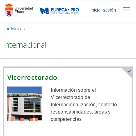
Pasar
Menú
al
Togg
Iniciar sesión
de
contenido
navi
principal
cuenta
Inicio
de
Internacional
usuario
Vicerrectorado
Información sobre el
Vicerrectorado de
Internacionalización, contacto,
responsabilidades, áreas y
competencias