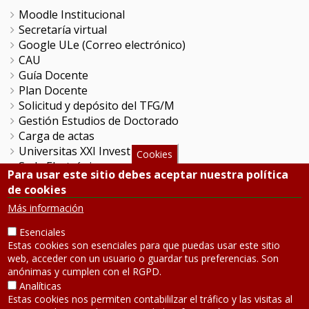
Moodle Institucional
Secretaría virtual
Google ULe (Correo electrónico)
CAU
Guía Docente
Plan Docente
Solicitud y depósito del TFG/M
Gestión Estudios de Doctorado
Carga de actas
Universitas XXI Investigación
Cookies
Sede Electrónica
Para usar este sitio debes aceptar nuestra política
Tramitador unileon
de cookies
Perfil del Contratante
Más información
Portal del Empleado
Servicio de Informática y Comunicaciones
Esenciales
Estas cookies son esenciales para que puedas usar este sitio
web, acceder con un usuario o guardar tus preferencias. Son
SÍGUENOS
anónimas y cumplen con el RGPD.
Analíticas
Estas cookies nos permiten contabililzar el tráfico y las visitas al
Teléfono: 987 291 000