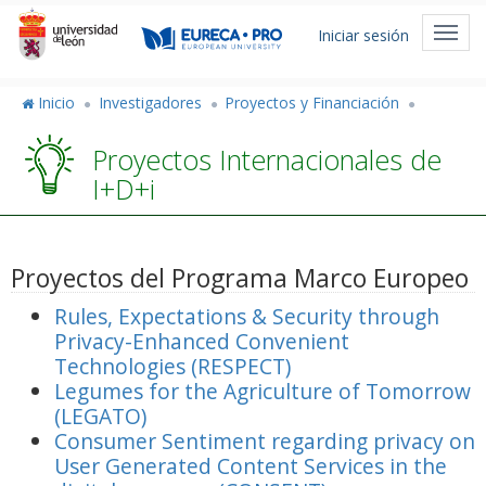
Pasar
Menú
al
Toggl
Iniciar sesión
de
contenido
navig
cuenta
principal
de
Inicio
Investigadores
Proyectos y Financiación
usuario
Proyectos Internacionales de
I+D+i
Proyectos del Programa Marco Europeo
Rules, Expectations & Security through
Privacy-Enhanced Convenient
Technologies (RESPECT)
Legumes for the Agriculture of Tomorrow
(LEGATO)
Consumer Sentiment regarding privacy on
User Generated Content Services in the