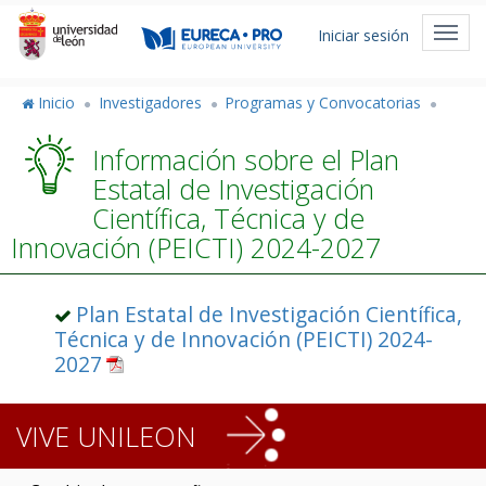
Pasar
Menú
al
Toggl
Iniciar sesión
de
contenido
navig
principal
cuenta
Inicio
Investigadores
Programas y Convocatorias
de
Información sobre el Plan
usuario
Estatal de Investigación
Científica, Técnica y de
Innovación (PEICTI) 2024-2027
Plan Estatal de Investigación Científica,
Técnica y de Innovación (PEICTI) 2024-
2027
VIVE UNILEON