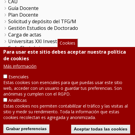
CAU
Guía Docente
Plan Docente
Solicitud y depósito del TFG/M
Gestión Estudios de Doctorado
Carga de actas
Universitas XXI Investigación
Cookies
Sede Electrónica
Para usar este sitio debes aceptar nuestra política
Tramitador unileon
de cookies
Perfil del Contratante
Más información
Portal del Empleado
Servicio de Informática y Comunicaciones
Esenciales
Estas cookies son esenciales para que puedas usar este sitio
web, acceder con un usuario o guardar tus preferencias. Son
SÍGUENOS
anónimas y cumplen con el RGPD.
Analíticas
Estas cookies nos permiten contabililzar el tráfico y las visitas al
Teléfono: 987 291 000
sitio y medir su rendimiento. Toda la información que estas
Contacto
cookies recolectan es agregada y anonimizada.
Aviso legal
-
Política de privacidad
Mapa de la web
Grabar preferencias
Aceptar todas las cookies
2020 © Universidad de León