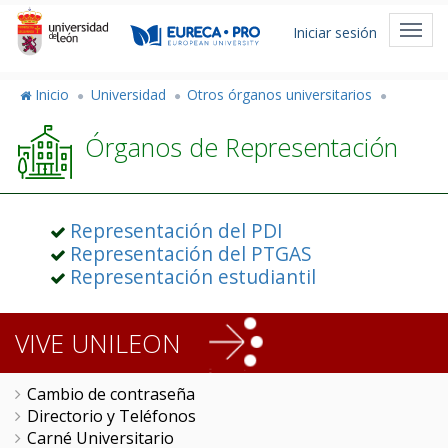
Pasar
Menú
al
Toggl
Iniciar sesión
de
contenido
navig
principal
cuenta
Inicio
Universidad
Otros órganos universitarios
de
Órganos de Representación
usuario
Representación del PDI
Representación del PTGAS
Representación estudiantil
VIVE UNILEON
Cambio de contraseña
Directorio y Teléfonos
Carné Universitario