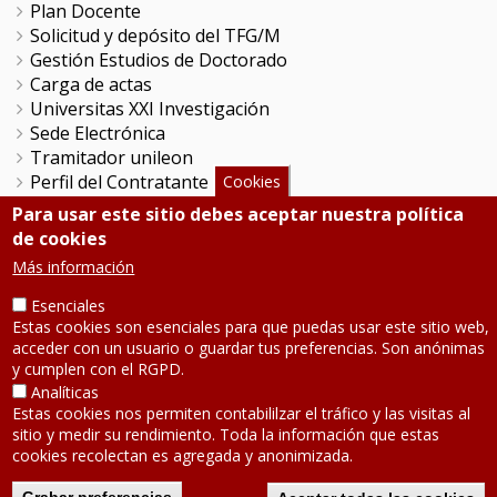
Plan Docente
Solicitud y depósito del TFG/M
Gestión Estudios de Doctorado
Carga de actas
Universitas XXI Investigación
Sede Electrónica
Tramitador unileon
Perfil del Contratante
Cookies
Portal del Empleado
Para usar este sitio debes aceptar nuestra política
Servicio de Informática y Comunicaciones
de cookies
Más información
SÍGUENOS
Esenciales
Estas cookies son esenciales para que puedas usar este sitio web,
acceder con un usuario o guardar tus preferencias. Son anónimas
Teléfono: 987 291 000
Contacto
y cumplen con el RGPD.
Analíticas
Aviso legal
-
Política de privacidad
Estas cookies nos permiten contabililzar el tráfico y las visitas al
Mapa de la web
sitio y medir su rendimiento. Toda la información que estas
2020 © Universidad de León
cookies recolectan es agregada y anonimizada.