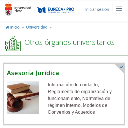
Pasar
Menú
al
Togg
Iniciar sesión
de
contenido
navi
principal
cuenta
Inicio
Universidad
de
Otros órganos universitarios
usuario
Asesoría Jurídica
Información de contacto,
Reglamento de organización y
funcionamiento, Normativa de
régimen interno, Modelos de
Convenios y Acuerdos