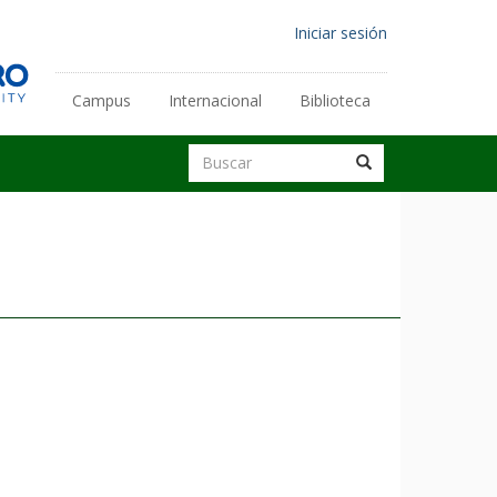
Menú
Iniciar sesión
de
cuenta
Campus
Internacional
Biblioteca
Enlaces
de
secundarios
Buscar
usuario
Buscar
Buscar