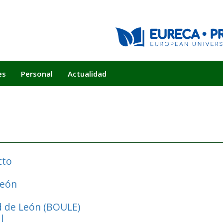
es
Personal
Actualidad
cto
León
ad de León (BOULE)
l