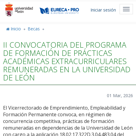
Pasar
Menú
al
Togg
Iniciar sesión
de
contenido
navi
cuenta
principal
de
Inicio
Becas
usuario
II CONVOCATORIA DEL PROGRAMA
DE FORMACIÓN DE PRÁCTICAS
ACADÉMICAS EXTRACURRICULARES
REMUNERADAS EN LA UNIVERSIDAD
DE LEÓN
01 Mar, 2026
El Vicerrectorado de Emprendimiento, Empleabilidad y
Formación Permanente convoca, en régimen de
concurrencia competitiva, prácticas de formación
remuneradas en dependencias de la Universidad de León
con cargo a la aplicación 18.02.17.322D.3.04.483.04 del