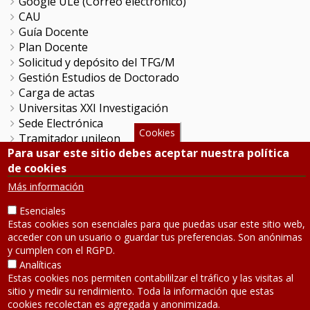
Google ULe (Correo electrónico)
CAU
Guía Docente
Plan Docente
Solicitud y depósito del TFG/M
Gestión Estudios de Doctorado
Carga de actas
Universitas XXI Investigación
Sede Electrónica
Cookies
Tramitador unileon
Para usar este sitio debes aceptar nuestra política
Perfil del Contratante
de cookies
Portal del Empleado
Servicio de Informática y Comunicaciones
Más información
Esenciales
SÍGUENOS
Estas cookies son esenciales para que puedas usar este sitio web,
acceder con un usuario o guardar tus preferencias. Son anónimas
y cumplen con el RGPD.
Teléfono: 987 291 000
Analíticas
Contacto
Estas cookies nos permiten contabililzar el tráfico y las visitas al
sitio y medir su rendimiento. Toda la información que estas
Aviso legal
-
Política de privacidad
cookies recolectan es agregada y anonimizada.
Mapa de la web