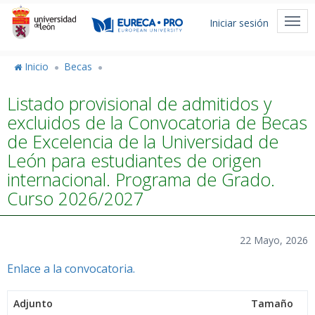
Pasar
Menú
al
Togg
Iniciar sesión
de
contenido
navi
principal
cuenta
Inicio
Becas
de
Listado provisional de admitidos y
usuario
excluidos de la Convocatoria de Becas
de Excelencia de la Universidad de
León para estudiantes de origen
internacional. Programa de Grado.
Curso 2026/2027
22 Mayo, 2026
Enlace a la convocatoria.
Adjunto
Tamaño