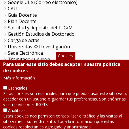
Google ULe (Correo electrónico)
CAU
Guía Docente
Plan Docente
Solicitud y depósito del TFG/M
Gestión Estudios de Doctorado
Carga de actas
Universitas XXI Investigación
Sede Electrónica
Cookies
Tramitador unileon
Para usar este sitio debes aceptar nuestra política
Perfil del Contratante
de cookies
Portal del Empleado
Más información
Servicio de Informática y Comunicaciones
Esenciales
Estas cookies son esenciales para que puedas usar este sitio web,
SÍGUENOS
acceder con un usuario o guardar tus preferencias. Son anónimas
y cumplen con el RGPD.
Teléfono: 987 291 000
Analíticas
Contacto
Estas cookies nos permiten contabililzar el tráfico y las visitas al
sitio y medir su rendimiento. Toda la información que estas
Aviso legal
-
Política de privacidad
cookies recolectan es agregada y anonimizada.
Mapa de la web