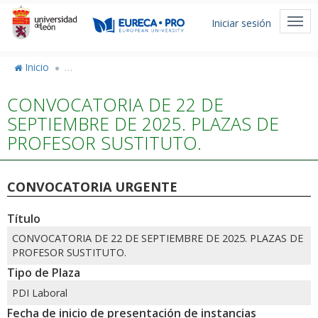
Pasar
Menú
al
Togg
Iniciar sesión
de
contenido
navi
principal
cuenta
Inicio
Convocatorias de selección o provisión de PTGAS/PDI/
de
CONVOCATORIA DE 22 DE
usuario
SEPTIEMBRE DE 2025. PLAZAS DE
PROFESOR SUSTITUTO.
CONVOCATORIA URGENTE
Título
CONVOCATORIA DE 22 DE SEPTIEMBRE DE 2025. PLAZAS DE
PROFESOR SUSTITUTO.
Tipo de Plaza
PDI Laboral
Fecha de inicio de presentación de instancias