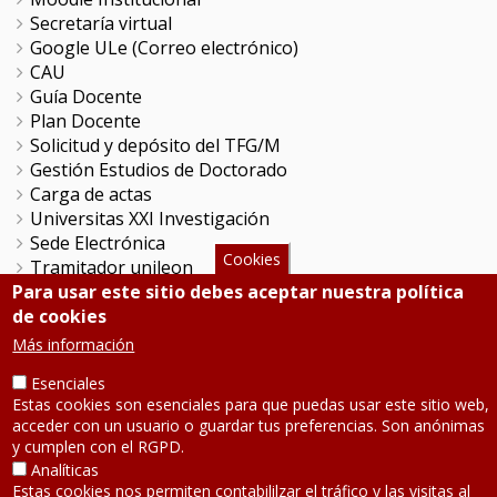
Secretaría virtual
Google ULe (Correo electrónico)
CAU
Guía Docente
Plan Docente
Solicitud y depósito del TFG/M
Gestión Estudios de Doctorado
Carga de actas
Universitas XXI Investigación
Sede Electrónica
Cookies
Tramitador unileon
Perfil del Contratante
Para usar este sitio debes aceptar nuestra política
Portal del Empleado
de cookies
Servicio de Informática y Comunicaciones
Más información
Esenciales
SÍGUENOS
Estas cookies son esenciales para que puedas usar este sitio web,
acceder con un usuario o guardar tus preferencias. Son anónimas
y cumplen con el RGPD.
Teléfono: 987 291 000
Analíticas
Contacto
Estas cookies nos permiten contabililzar el tráfico y las visitas al