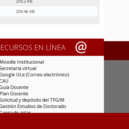
250.2 KB
259.46 KB
RECURSOS EN LÍNEA
Moodle Institucional
Secretaría virtual
Google ULe (Correo electrónico)
CAU
Guía Docente
Plan Docente
Solicitud y depósito del TFG/M
Gestión Estudios de Doctorado
Carga de actas
Universitas XXI Investigación
Sede Electrónica