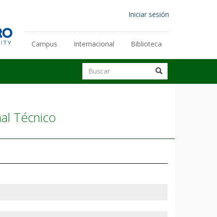
Menú
Iniciar sesión
de
cuenta
Campus
Internacional
Biblioteca
Enlaces
de
secundarios
Buscar
usuario
Buscar
Buscar
al Técnico