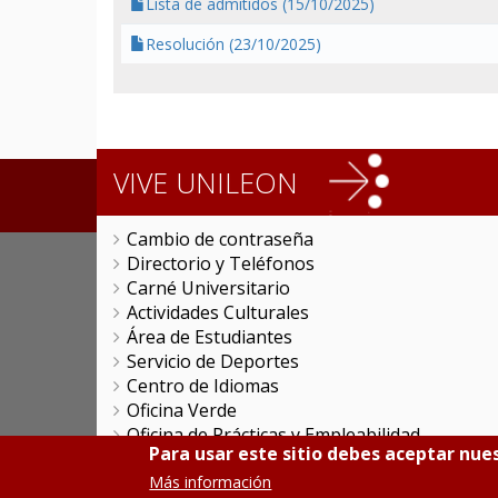
Lista de admitidos (15/10/2025)
Resolución (23/10/2025)
VIVE UNILEON
Cambio de contraseña
Directorio y Teléfonos
Carné Universitario
Actividades Culturales
Área de Estudiantes
Servicio de Deportes
Centro de Idiomas
Oficina Verde
Oficina de Prácticas y Empleabilidad
Para usar este sitio debes aceptar nues
Colegio Mayor San Isidoro
Más información
Colegio Mayor 'La Tebaida'