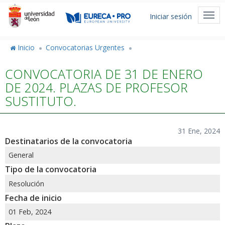
Pasar
Menú
al
Togg
Iniciar sesión
de
contenido
navi
principal
cuenta
Inicio
Convocatorias Urgentes
de
CONVOCATORIA DE 31 DE ENERO
usuario
DE 2024. PLAZAS DE PROFESOR
SUSTITUTO.
31 Ene, 2024
Destinatarios de la convocatoria
General
Tipo de la convocatoria
Resolución
Fecha de inicio
01 Feb, 2024