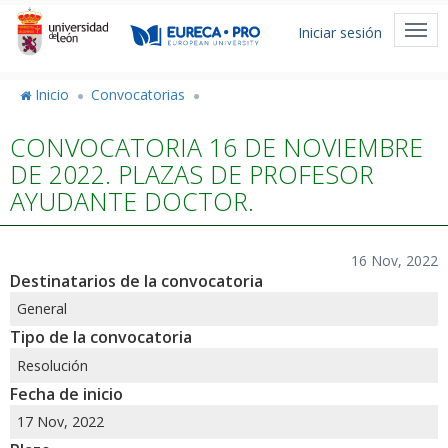
Pasar
Menú
al
Togg
Iniciar sesión
de
contenido
navi
principal
cuenta
Inicio
Convocatorias
de
CONVOCATORIA 16 DE NOVIEMBRE
usuario
DE 2022. PLAZAS DE PROFESOR
AYUDANTE DOCTOR.
16 Nov, 2022
Destinatarios de la convocatoria
General
Tipo de la convocatoria
Resolución
Fecha de inicio
17 Nov, 2022