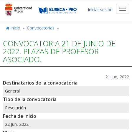
Pasar
Menú
al
Togg
Iniciar sesión
de
contenido
navi
principal
cuenta
Inicio
Convocatorias
de
CONVOCATORIA 21 DE JUNIO DE
usuario
2022. PLAZAS DE PROFESOR
ASOCIADO.
21 Jun, 2022
Destinatarios de la convocatoria
General
Tipo de la convocatoria
Resolución
Fecha de inicio
22 Jun, 2022