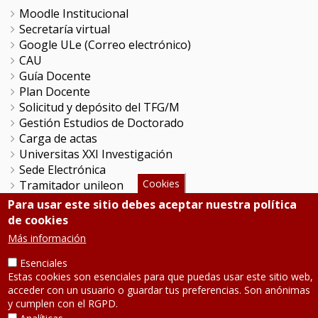
Moodle Institucional
Secretaría virtual
Google ULe (Correo electrónico)
CAU
Guía Docente
Plan Docente
Solicitud y depósito del TFG/M
Gestión Estudios de Doctorado
Carga de actas
Universitas XXI Investigación
Sede Electrónica
Cookies
Tramitador unileon
Perfil del Contratante
Para usar este sitio debes aceptar nuestra política
Portal del Empleado
de cookies
Servicio de Informática y Comunicaciones
Más información
Esenciales
SÍGUENOS
Estas cookies son esenciales para que puedas usar este sitio web,
acceder con un usuario o guardar tus preferencias. Son anónimas
y cumplen con el RGPD.
Teléfono: 987 291 000