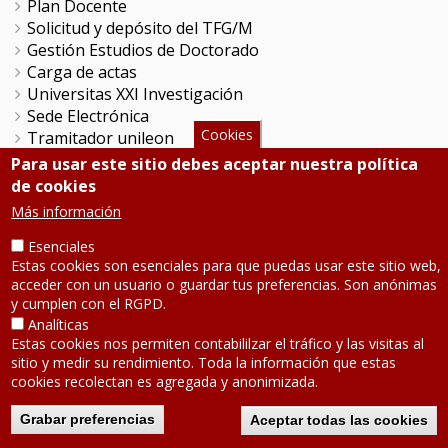
Plan Docente
Solicitud y depósito del TFG/M
Gestión Estudios de Doctorado
Carga de actas
Universitas XXI Investigación
Sede Electrónica
Cookies
Tramitador unileon
Perfil del Contratante
Para usar este sitio debes aceptar nuestra política
Portal del Empleado
de cookies
Servicio de Informática y Comunicaciones
Más información
Esenciales
SÍGUENOS
Estas cookies son esenciales para que puedas usar este sitio web,
acceder con un usuario o guardar tus preferencias. Son anónimas
y cumplen con el RGPD.
Teléfono: 987 291 000
Analíticas
Contacto
Estas cookies nos permiten contabililzar el tráfico y las visitas al
Aviso legal
-
Política de privacidad
sitio y medir su rendimiento. Toda la información que estas
Mapa de la web
cookies recolectan es agregada y anonimizada.
2020 © Universidad de León
Grabar preferencias
Aceptar todas las cookies