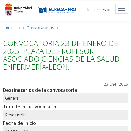
Pasar
Menú
al
Togg
Iniciar sesión
de
contenido
navi
principal
cuenta
Inicio
Convocatorias
de
CONVOCATORIA 23 DE ENERO DE
usuario
2025. PLAZA DE PROFESOR
ASOCIADO CIENCIAS DE LA SALUD
ENFERMERÍA-LEÓN.
23 Ene, 2025
Destinatarios de la convocatoria
General
Tipo de la convocatoria
Resolución
Fecha de inicio