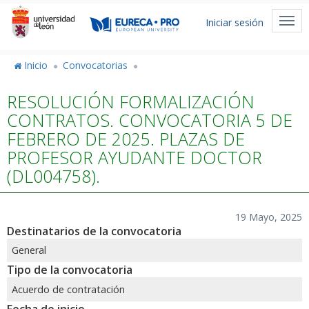
Pasar
Menú
al
Togg
Iniciar sesión
de
contenido
navi
principal
cuenta
Inicio
Convocatorias
de
RESOLUCIÓN FORMALIZACIÓN
usuario
CONTRATOS. CONVOCATORIA 5 DE
FEBRERO DE 2025. PLAZAS DE
PROFESOR AYUDANTE DOCTOR
(DL004758).
19 Mayo, 2025
Destinatarios de la convocatoria
General
Tipo de la convocatoria
Acuerdo de contratación
Fecha de inicio