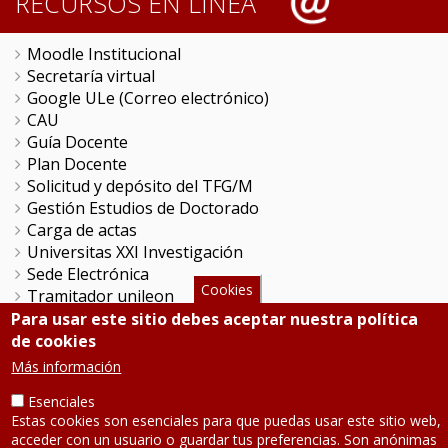
RECURSOS EN LÍNEA
Moodle Institucional
Secretaría virtual
Google ULe (Correo electrónico)
CAU
Guía Docente
Plan Docente
Solicitud y depósito del TFG/M
Gestión Estudios de Doctorado
Carga de actas
Universitas XXI Investigación
Sede Electrónica
Cookies
Tramitador unileon
Perfil del Contratante
Para usar este sitio debes aceptar nuestra política
Portal del Empleado
de cookies
Servicio de Informática y Comunicaciones
Más información
Esenciales
SÍGUENOS
Estas cookies son esenciales para que puedas usar este sitio web,
acceder con un usuario o guardar tus preferencias. Son anónimas