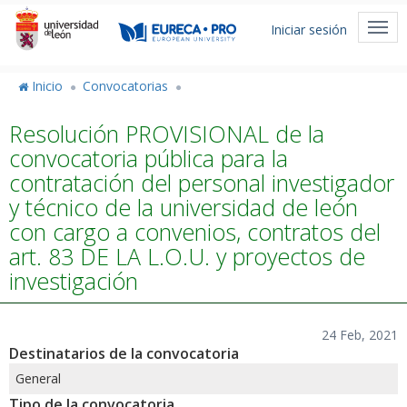
Pasar
Menú
al
Togg
Iniciar sesión
de
contenido
navi
principal
cuenta
Inicio
Convocatorias
de
Resolución PROVISIONAL de la
usuario
convocatoria pública para la
contratación del personal investigador
y técnico de la universidad de león
con cargo a convenios, contratos del
art. 83 DE LA L.O.U. y proyectos de
investigación
24 Feb, 2021
Destinatarios de la convocatoria
General
Tipo de la convocatoria