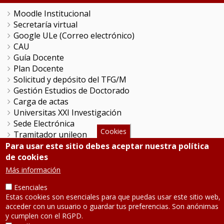
Moodle Institucional
Secretaría virtual
Google ULe (Correo electrónico)
CAU
Guía Docente
Plan Docente
Solicitud y depósito del TFG/M
Gestión Estudios de Doctorado
Carga de actas
Universitas XXI Investigación
Sede Electrónica
Cookies
Tramitador unileon
Perfil del Contratante
Para usar este sitio debes aceptar nuestra política
Portal del Empleado
de cookies
Servicio de Informática y Comunicaciones
Más información
Esenciales
SÍGUENOS
Estas cookies son esenciales para que puedas usar este sitio web,
acceder con un usuario o guardar tus preferencias. Son anónimas
y cumplen con el RGPD.
Teléfono: 987 291 000