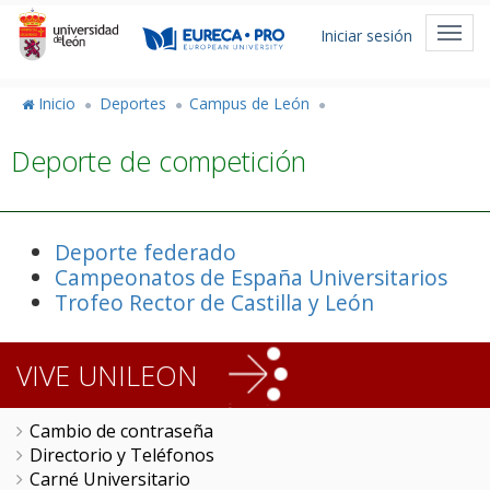
Pasar
Menú
al
Toggl
Iniciar sesión
de
contenido
navig
principal
cuenta
Inicio
Deportes
Campus de León
de
Deporte de competición
usuario
Deporte federado
Campeonatos de España Universitarios
Trofeo Rector de Castilla y León
VIVE UNILEON
Cambio de contraseña
Directorio y Teléfonos
Carné Universitario