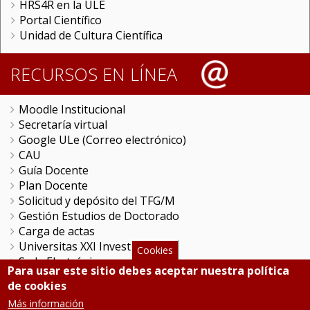
HRS4R en la ULE
Portal Científico
Unidad de Cultura Científica
RECURSOS EN LÍNEA
Moodle Institucional
Secretaría virtual
Google ULe (Correo electrónico)
CAU
Guía Docente
Plan Docente
Solicitud y depósito del TFG/M
Gestión Estudios de Doctorado
Carga de actas
Universitas XXI Investigación
Cookies
Sede Electrónica
Para usar este sitio debes aceptar nuestra política
Tramitador unileon
de cookies
Perfil del Contratante
Más información
Portal del Empleado