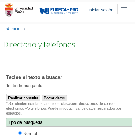
Pasar
Menú
al
Toggl
Iniciar sesión
de
contenido
navig
principal
cuenta
Inicio
de
Directorio y teléfonos
usuario