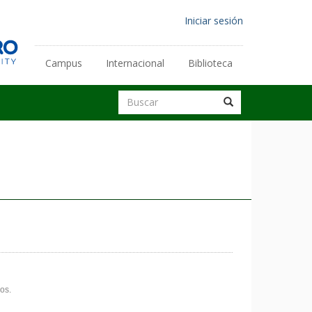
Menú
Iniciar sesión
de
cuenta
Campus
Internacional
Biblioteca
Enlaces
de
secundarios
Buscar
usuario
Buscar
Buscar