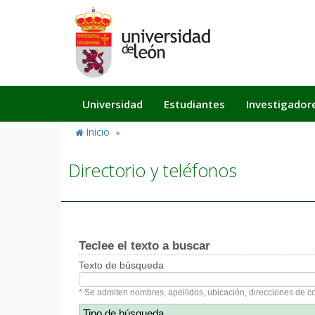
Pasar
al
contenido
principal
Navegación
Universidad
Estudiantes
Investigador
principal
Inicio
Directorio y teléfonos