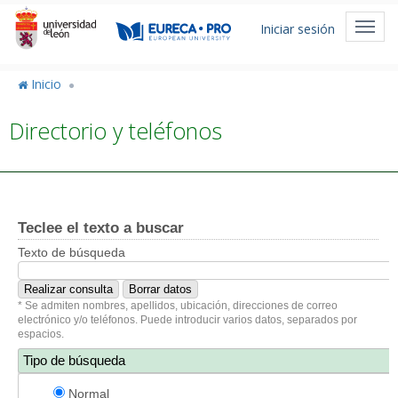
Pasar
Menú
al
Toggl
Iniciar sesión
de
contenido
navig
principal
cuenta
Inicio
de
Directorio y teléfonos
usuario