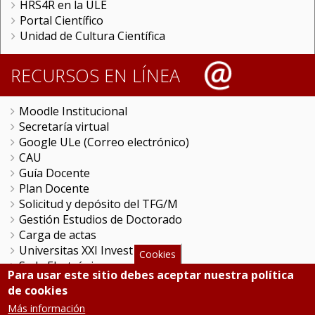
HRS4R en la ULE
Portal Científico
Unidad de Cultura Científica
RECURSOS EN LÍNEA
Moodle Institucional
Secretaría virtual
Google ULe (Correo electrónico)
CAU
Guía Docente
Plan Docente
Solicitud y depósito del TFG/M
Gestión Estudios de Doctorado
Carga de actas
Universitas XXI Investigación
Cookies
Sede Electrónica
Para usar este sitio debes aceptar nuestra política
Tramitador unileon
de cookies
Perfil del Contratante
Más información
Portal del Empleado