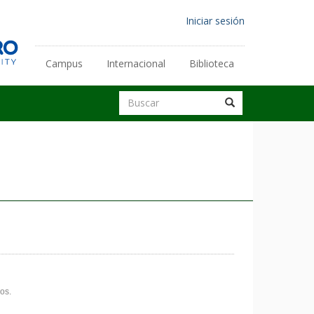
Menú
Iniciar sesión
de
cuenta
Campus
Internacional
Biblioteca
Enlaces
de
secundarios
Buscar
usuario
Buscar
Buscar