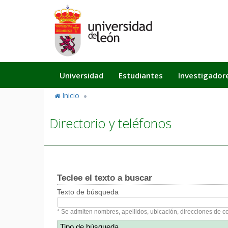
Pasar
al
contenido
principal
Navegación
Universidad
Estudiantes
Investigador
principal
Inicio
Directorio y teléfonos