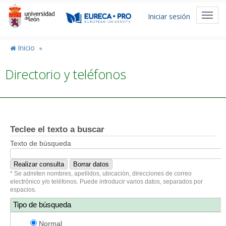
Pasar
Menú
al
Toggl
Iniciar sesión
de
contenido
navig
principal
cuenta
Inicio
de
Directorio y teléfonos
usuario