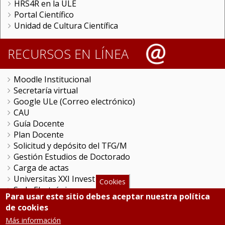
HRS4R en la ULE
Portal Científico
Unidad de Cultura Científica
RECURSOS EN LÍNEA
Moodle Institucional
Secretaría virtual
Google ULe (Correo electrónico)
CAU
Guía Docente
Plan Docente
Solicitud y depósito del TFG/M
Gestión Estudios de Doctorado
Carga de actas
Universitas XXI Investigación
Cookies
Sede Electrónica
Para usar este sitio debes aceptar nuestra política
Tramitador unileon
de cookies
Perfil del Contratante
Más información
Portal del Empleado