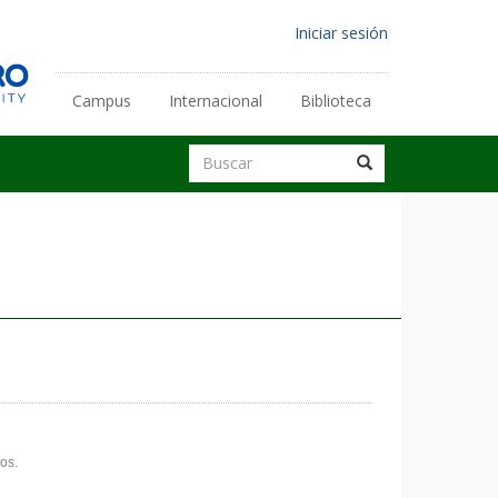
Menú
Iniciar sesión
de
cuenta
Campus
Internacional
Biblioteca
Enlaces
de
secundarios
Buscar
usuario
Buscar
Buscar