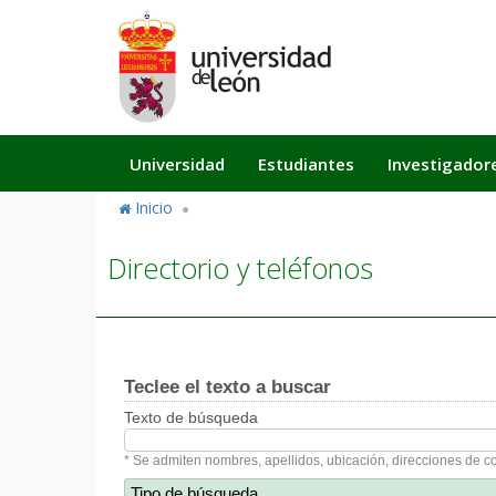
Pasar
al
contenido
principal
Navegación
Universidad
Estudiantes
Investigador
principal
Inicio
Directorio y teléfonos