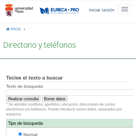
Pasar
Menú
al
Toggl
Iniciar sesión
de
contenido
navig
principal
cuenta
Inicio
de
Directorio y teléfonos
usuario