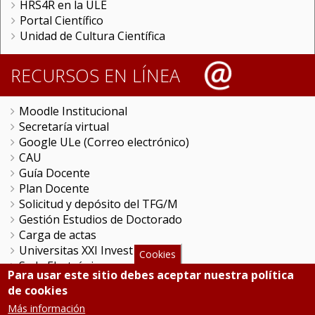
HRS4R en la ULE
Portal Científico
Unidad de Cultura Científica
RECURSOS EN LÍNEA
Moodle Institucional
Secretaría virtual
Google ULe (Correo electrónico)
CAU
Guía Docente
Plan Docente
Solicitud y depósito del TFG/M
Gestión Estudios de Doctorado
Carga de actas
Universitas XXI Investigación
Cookies
Sede Electrónica
Para usar este sitio debes aceptar nuestra política
Tramitador unileon
de cookies
Perfil del Contratante
Más información
Portal del Empleado